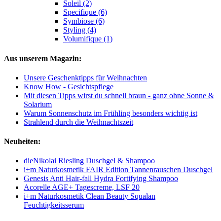
Soleil (2)
Specifique (6)
Symbiose (6)
Styling (4)
Volumifique (1)
Aus unserem Magazin:
Unsere Geschenktipps für Weihnachten
Know How - Gesichtspflege
Mit diesen Tipps wirst du schnell braun - ganz ohne Sonne &
Solarium
Warum Sonnenschutz im Frühling besonders wichtig ist
Strahlend durch die Weihnachtszeit
Neuheiten:
dieNikolai Riesling Duschgel & Shampoo
i+m Naturkosmetik FAIR Edition Tannenrauschen Duschgel
Genesis Anti Hair-fall Hydra Fortifying Shampoo
Acorelle AGE+ Tagescreme, LSF 20
i+m Naturkosmetik Clean Beauty Squalan
Feuchtigkeitsserum