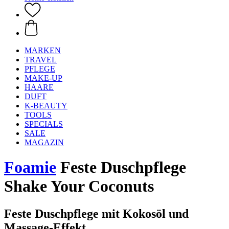
MARKEN
TRAVEL
PFLEGE
MAKE-UP
HAARE
DUFT
K-BEAUTY
TOOLS
SPECIALS
SALE
MAGAZIN
Foamie
Feste Duschpflege
Shake Your Coconuts
Feste Duschpflege mit Kokosöl und
Massage-Effekt