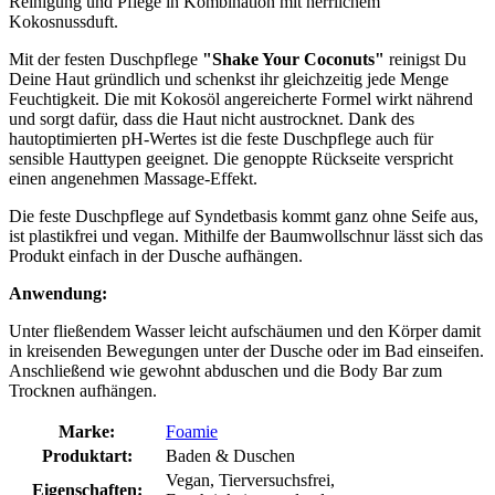
Reinigung und Pflege in Kombination mit herrlichem
Kokosnussduft.
Mit der festen Duschpflege
"Shake Your Coconuts"
reinigst Du
Deine Haut gründlich und schenkst ihr gleichzeitig jede Menge
Feuchtigkeit. Die mit Kokosöl angereicherte Formel wirkt nährend
und sorgt dafür, dass die Haut nicht austrocknet. Dank des
hautoptimierten pH-Wertes ist die feste Duschpflege auch für
sensible Hauttypen geeignet. Die genoppte Rückseite verspricht
einen angenehmen Massage-Effekt.
Die feste Duschpflege auf Syndetbasis kommt ganz ohne Seife aus,
ist plastikfrei und vegan. Mithilfe der Baumwollschnur lässt sich das
Produkt einfach in der Dusche aufhängen.
Anwendung:
Unter fließendem Wasser leicht aufschäumen und den Körper damit
in kreisenden Bewegungen unter der Dusche oder im Bad einseifen.
Anschließend wie gewohnt abduschen und die Body Bar zum
Trocknen aufhängen.
Marke:
Foamie
Produktart:
Baden & Duschen
Vegan, Tierversuchsfrei,
Eigenschaften: