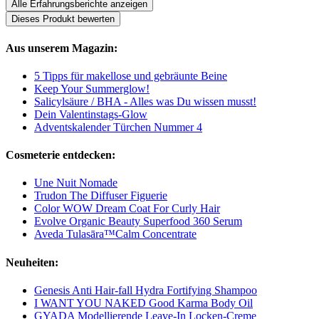
Alle Erfahrungsberichte anzeigen
Dieses Produkt bewerten
Aus unserem Magazin:
5 Tipps für makellose und gebräunte Beine
Keep Your Summerglow!
Salicylsäure / BHA - Alles was Du wissen musst!
Dein Valentinstags-Glow
Adventskalender Türchen Nummer 4
Cosmeterie entdecken:
Une Nuit Nomade
Trudon The Diffuser Figuerie
Color WOW Dream Coat For Curly Hair
Evolve Organic Beauty Superfood 360 Serum
Aveda Tulasāra™Calm Concentrate
Neuheiten:
Genesis Anti Hair-fall Hydra Fortifying Shampoo
I WANT YOU NAKED Good Karma Body Oil
GYADA Modellierende Leave-In Locken-Creme