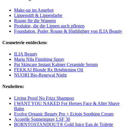
Make-up im Angebot
Lippenstift & Lippenfarbe
Rouge für die Wangen
Produkte, die die Lippen auch pflegen
Foundation, Puder, Rouge & Highlighter von ILIA Beauty
Cosmeterie entdecken:
ILIA Beauty
Maria Nila Finishing Spray
Pai Skincare Instant Kalmer Ceramide Serum
FEKKAI Blonde Rx Brightening Oil
NUORI Bio-Renewal Night
Neuheiten:
Living Proof No Frizz Shampoo
I WANT YOU NAKED For Heroes Face & After Shave
Balm
Evolve Organic Beauty Pro + Ectoin Soothing Cream
Acorelle Sonnenspray LSF 30
BORNTOSTANDOUT® Gold Juice Eau de Toilette