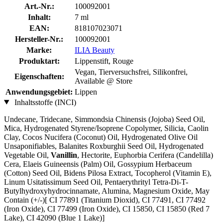
Art.-Nr.:
100092001
Inhalt:
7 ml
EAN:
818107023071
Hersteller-Nr.:
100092001
Marke:
ILIA Beauty
Produktart:
Lippenstift, Rouge
Vegan, Tierversuchsfrei, Silikonfrei,
Eigenschaften:
Available @ Store
Anwendungsgebiet:
Lippen
Inhaltsstoffe (INCI)
Undecane, Tridecane, Simmondsia Chinensis (Jojoba) Seed Oil,
Mica, Hydrogenated Styrene/Isoprene Copolymer, Silicia, Caolin
Clay, Cocos Nucifera (Coconut) Oil, Hydrogenated Olive Oil
Unsaponifiables, Balanites Roxburghii Seed Oil, Hydrogenated
Vegetable Oil,
Vanillin
, Hectorite, Euphorbia Cerifera (Candelilla)
Cera, Elaeis Guineensis (Palm) Oil, Gossypium Herbaceum
(Cotton) Seed Oil, Bidens Pilosa Extract, Tocopherol (Vitamin E),
Linum Usitatissimum Seed Oil, Pentaerythrityl Tetra-Di-T-
Butylhydroxyhydrocinnamate, Alumina, Magnesium Oxide, May
Contain (+/-)[ CI 77891 (Titanium Dioxid), CI 77491, CI 77492
(Iron Oxide), CI 77499 (Iron Oxide), CI 15850, CI 15850 (Red 7
Lake), CI 42090 (Blue 1 Lake)]