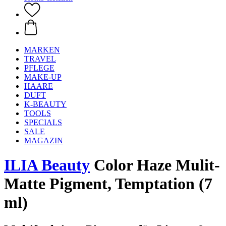
MARKEN
TRAVEL
PFLEGE
MAKE-UP
HAARE
DUFT
K-BEAUTY
TOOLS
SPECIALS
SALE
MAGAZIN
ILIA Beauty
Color Haze Mulit-
Matte Pigment, Temptation (7
ml)