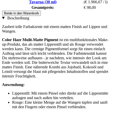
Tavarua (30 ml)
(€ 1.966,67 / l)
Gesamtpreis:
€ 98,00
Beide in den Warenkorb
Beschreibung
Zaubert tolle Farbakzente mit einem matten Finish auf Lippen und
Wangen.
Color Haze Mulit-Matte Pigment
ist ein multifunktionales Make-
up-Produkt, das als matter Lippenstift und als Rouge verwendet
werden kann. Die cremige Pigmentformel sorgt für einen einfach
Auftrag und lässt sich leicht verblenden. Die Farbintensität kannst
Du stufenweise aufbauen - je nachdem, wie intensiv der Look am
Ende werden soll. Die butterweiche Textur verwandelt sich in eine
mattes Finish. Eine nährende Kombi aus Jojobaöl, Kokosöl und
Leinöl versorgt die Haut mit pflegenden Inhaltsstoffen und spendet
intensiv Feuchtigkeit.
Anwendung:
Lippenstift: Mit einem Pinsel oder direkt auf die Lippenmitte
aufragen und nach außen hin verteilen.
Rouge: Eine kleine Menge auf die Wangen tupfen und sanft
mit den Fingern oder einem Pinsel verblenden.