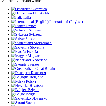
Anderes Lieferland wählen
Österreich
Deutschland
Italia
International (English)
France
Schweiz
Svizzera
Suisse
Switzerland
Slovenija
España
Magyar
Nederland
Sverige
Great Britain
България
Belgique
Polska
Hrvatska
Belgien
België
Slovensko
Suomi