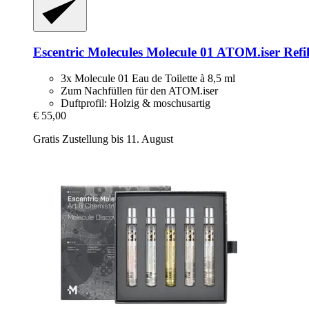
Escentric Molecules
Molecule 01 ATOM.iser Refil
3x Molecule 01 Eau de Toilette à 8,5 ml
Zum Nachfüllen für den ATOM.iser
Duftprofil: Holzig & moschusartig
€ 55,00
Gratis Zustellung bis 11. August