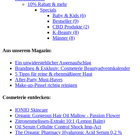
10% Rabatt & mehr
Specials
Baby & Kids (6)
Bestseller (9)
CBD Produkte (2)
K-Beauty (8)
Männer (8)
Aus unserem Magazin:
Ein unwiderstehlicher Augenaufschlag
Brandneu & Exklusiv: Cosmeterie Beautyadventskalender
5 Tipps für reine & ebenmäßigere Haut
After-Party Must-Haves
Make-up-Pinsel richtig reinigen
Cosmeterie entdecken:
IONIQ Skincare
Organic Gorgeous Hair Oil Mallow - Passion Flower
Zitronenmelissen-Extrakt 10:1 (Lemon Balm)
Oil Serum Cellulite Control Shock Imp-Act
The Organic Pharmacy Hyaluronic Acid Serum 0,2 %