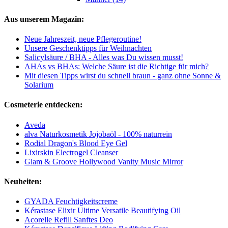
Aus unserem Magazin:
Neue Jahreszeit, neue Pflegeroutine!
Unsere Geschenktipps für Weihnachten
Salicylsäure / BHA - Alles was Du wissen musst!
AHAs vs BHAs: Welche Säure ist die Richtige für mich?
Mit diesen Tipps wirst du schnell braun - ganz ohne Sonne &
Solarium
Cosmeterie entdecken:
Aveda
alva Naturkosmetik Jojobaöl - 100% naturrein
Rodial Dragon's Blood Eye Gel
Lixirskin Electrogel Cleanser
Glam & Groove Hollywood Vanity Music Mirror
Neuheiten:
GYADA Feuchtigkeitscreme
Kérastase Elixir Ultime Versatile Beautifying Oil
Acorelle Refill Sanftes Deo