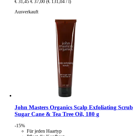
€ 31,45
€ 37,00
(€ 131,04 / l)
Ausverkauft
John Masters Organics
Scalp Exfoliating Scrub
Sugar Cane & Tea Tree Oil, 180 g
-15%
Für jeden Haartyp