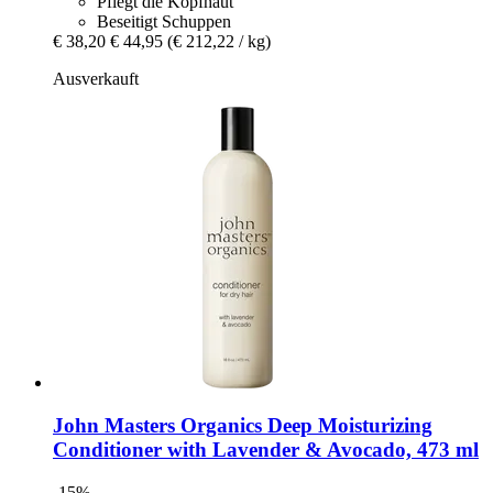
Pflegt die Kopfhaut
Beseitigt Schuppen
€ 38,20
€ 44,95
(€ 212,22 / kg)
Ausverkauft
John Masters Organics
Deep Moisturizing
Conditioner with Lavender & Avocado, 473 ml
-15%