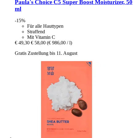
Paula's Choice
C5 Super Boost Moisturizer, 50
ml
-15%
Für alle Hauttypen
Straffend
Mit Vitamin C
€ 49,30
€ 58,00
(€ 986,00 / l)
Gratis Zustellung bis 11. August