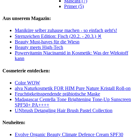
Mascara (7)
Primer (5)
Aus unserem Magazin:
Maniküre selber zuhause machen - so einfach geht's!
Sternzeichen Edition: Fisch (20.2. - 20.3.) ♓
Beauty Must-haves für die Wiesn
Beauty meets High-Tech
Powervitamin Niacinamid in Kosmetik: Was der Wirkstoff
kann
Cosmeterie entdecken:
Color WOW
alva Naturkosmetik FOR HIM Pure Nature Kristall Roll-on
Feuchtigkeitsspendende präbiotische Maske
Madagascar Centella Tone Brightening Tone-Up Sunscreen
SPF50+ PA++++
UNbrush Detangling Hair Brush Pastel Collection
Neuheiten:
Evolve Organic Beauty Climate Defence Cream SPF30