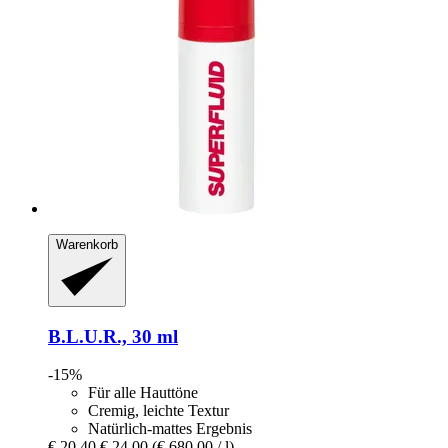
Warenkorb
B.L.U.R., 30 ml
-15%
Für alle Hauttöne
Cremig, leichte Textur
Natürlich-mattes Ergebnis
€ 20,40
€ 24,00
(€ 680,00 / l)