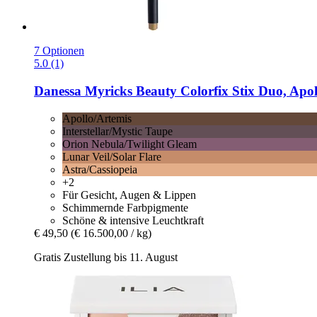
7 Optionen
5.0 (1)
Danessa Myricks Beauty
Colorfix Stix Duo, Apol
Apollo/Artemis
Interstellar/Mystic Taupe
Orion Nebula/Twilight Gleam
Lunar Veil/Solar Flare
Astra/Cassiopeia
+2
Für Gesicht, Augen & Lippen
Schimmernde Farbpigmente
Schöne & intensive Leuchtkraft
€ 49,50
(€ 16.500,00 / kg)
Gratis Zustellung bis 11. August