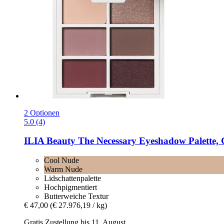
2 Optionen
5.0 (4)
ILIA Beauty
The Necessary Eyeshadow Palette, 
Cool Nude
Warm Nude
Lidschattenpalette
Hochpigmentiert
Butterweiche Textur
€ 47,00
(€ 27.976,19 / kg)
Gratis Zustellung bis 11. August