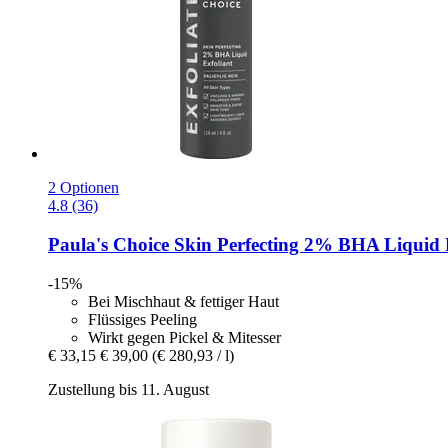
2 Optionen
4.8 (36)
Paula's Choice
Skin Perfecting 2% BHA Liquid P
-15%
Bei Mischhaut & fettiger Haut
Flüssiges Peeling
Wirkt gegen Pickel & Mitesser
€ 33,15
€ 39,00
(€ 280,93 / l)
Zustellung bis 11. August