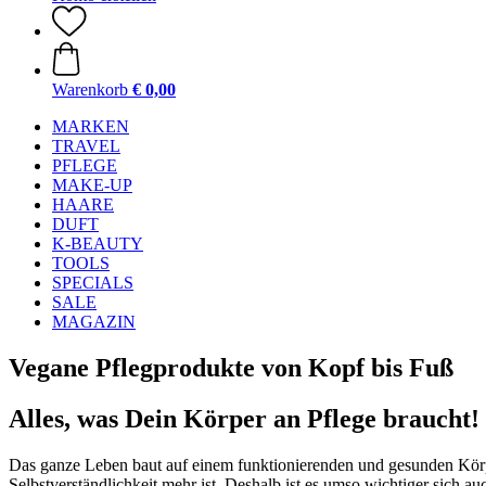
Warenkorb
€ 0,00
MARKEN
TRAVEL
PFLEGE
MAKE-UP
HAARE
DUFT
K-BEAUTY
TOOLS
SPECIALS
SALE
MAGAZIN
Vegane Pflegprodukte von Kopf bis Fuß
Alles, was Dein Körper an Pflege braucht!
Das ganze Leben baut auf einem funktionierenden und gesunden Körper 
Selbstverständlichkeit mehr ist. Deshalb ist es umso wichtiger sich a