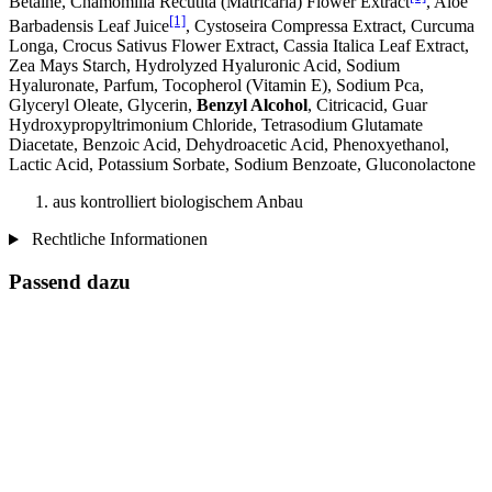
Betaine, Chamomilla Recutita (Matricaria) Flower Extract
, Aloe
[1]
Barbadensis Leaf Juice
, Cystoseira Compressa Extract, Curcuma
Longa, Crocus Sativus Flower Extract, Cassia Italica Leaf Extract,
Zea Mays Starch, Hydrolyzed Hyaluronic Acid, Sodium
Hyaluronate, Parfum, Tocopherol (Vitamin E), Sodium Pca,
Glyceryl Oleate, Glycerin,
Benzyl Alcohol
, Citricacid, Guar
Hydroxypropyltrimonium Chloride, Tetrasodium Glutamate
Diacetate, Benzoic Acid, Dehydroacetic Acid, Phenoxyethanol,
Lactic Acid, Potassium Sorbate, Sodium Benzoate, Gluconolactone
aus kontrolliert biologischem Anbau
Rechtliche Informationen
Passend dazu