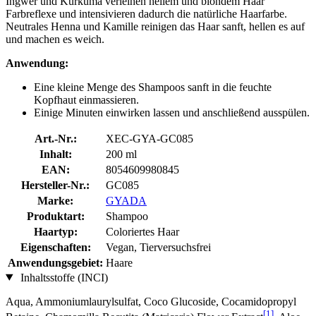
Ingwer und Kurkuma verleihen hellem und blondem Haar
Farbreflexe und intensivieren dadurch die natürliche Haarfarbe.
Neutrales Henna und Kamille reinigen das Haar sanft, hellen es auf
und machen es weich.
Anwendung:
Eine kleine Menge des Shampoos sanft in die feuchte
Kopfhaut einmassieren.
Einige Minuten einwirken lassen und anschließend ausspülen.
Art.-Nr.:
XEC-GYA-GC085
Inhalt:
200 ml
EAN:
8054609980845
Hersteller-Nr.:
GC085
Marke:
GYADA
Produktart:
Shampoo
Haartyp:
Coloriertes Haar
Eigenschaften:
Vegan, Tierversuchsfrei
Anwendungsgebiet:
Haare
Inhaltsstoffe (INCI)
Aqua, Ammoniumlaurylsulfat, Coco Glucoside, Cocamidopropyl
[1]