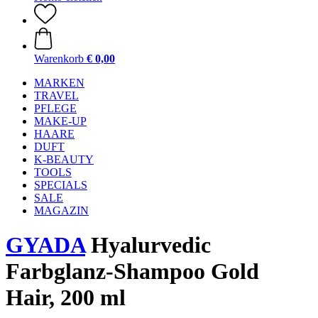
Warenkorb
€ 0,00
MARKEN
TRAVEL
PFLEGE
MAKE-UP
HAARE
DUFT
K-BEAUTY
TOOLS
SPECIALS
SALE
MAGAZIN
GYADA
Hyalurvedic
Farbglanz-Shampoo Gold
Hair, 200 ml