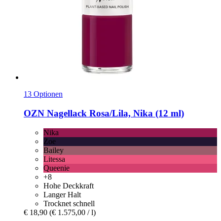
13 Optionen
OZN
Nagellack Rosa/Lila, Nika (12 ml)
Nika
Zoe
Bailey
Litessa
Queenie
+8
Hohe Deckkraft
Langer Halt
Trocknet schnell
€ 18,90
(€ 1.575,00 / l)