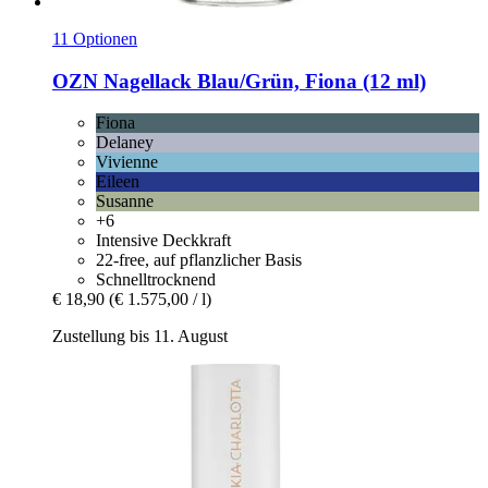
11 Optionen
OZN
Nagellack Blau/Grün, Fiona (12 ml)
Fiona
Delaney
Vivienne
Eileen
Susanne
+6
Intensive Deckkraft
22-free, auf pflanzlicher Basis
Schnelltrocknend
€ 18,90
(€ 1.575,00 / l)
Zustellung bis 11. August