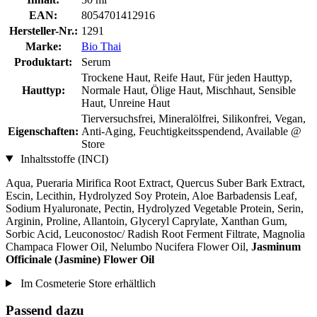
EAN:
8054701412916
Hersteller-Nr.:
1291
Marke:
Bio Thai
Produktart:
Serum
Trockene Haut, Reife Haut, Für jeden Hauttyp,
Hauttyp:
Normale Haut, Ölige Haut, Mischhaut, Sensible
Haut, Unreine Haut
Tierversuchsfrei, Mineralölfrei, Silikonfrei, Vegan,
Eigenschaften:
Anti-Aging, Feuchtigkeitsspendend, Available @
Store
Inhaltsstoffe (INCI)
Aqua, Pueraria Mirifica Root Extract, Quercus Suber Bark Extract,
Escin, Lecithin, Hydrolyzed Soy Protein, Aloe Barbadensis Leaf,
Sodium Hyaluronate, Pectin, Hydrolyzed Vegetable Protein, Serin,
Arginin, Proline, Allantoin, Glyceryl Caprylate, Xanthan Gum,
Sorbic Acid, Leuconostoc/ Radish Root Ferment Filtrate, Magnolia
Champaca Flower Oil, Nelumbo Nucifera Flower Oil,
Jasminum
Officinale (Jasmine) Flower Oil
Im Cosmeterie Store erhältlich
Passend dazu