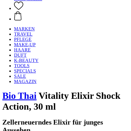
MARKEN
TRAVEL
PFLEGE
MAKE-UP
HAARE
DUFT
K-BEAUTY
TOOLS
SPECIALS
SALE
MAGAZIN
Bio Thai
Vitality Elixir Shock
Action, 30 ml
Zellerneuerndes Elixir für junges
Aussehen