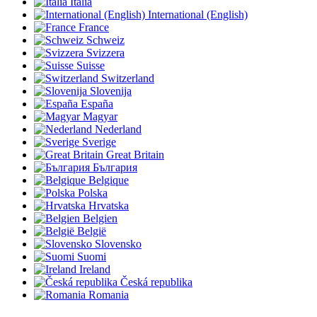
Italia
International (English)
France
Schweiz
Svizzera
Suisse
Switzerland
Slovenija
España
Magyar
Nederland
Sverige
Great Britain
България
Belgique
Polska
Hrvatska
Belgien
België
Slovensko
Suomi
Ireland
Česká republika
Romania