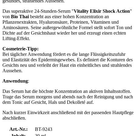
gesundes, strahlendes Aussehen.
Das superaktive 24-Stunden-Serum "
Vitality Elixir Shock Action
"
von
Bio Thai
besteht aus einer hohen Konzentration an
Pflanzenextrakten, Hyaluronsäure, Proteinen, Vitaminen und
Aminosäuren. Seine außergewöhnliche Formel stellt sofort Ton und
Dichte auf der Gesichtshaut wieder her und erzeugt einen echten
Lifting-Effekt.
Cosmeterie-Tipp:
Bei täglicher Anwendung fördert es die lange Flüssigkeitszufuhr
und Elastizität des Epidermisgewebes. Es definiert die Konturen des
Gesichts neu und verleiht der Haut ein einheitliches und strahlendes
Aussehen.
Anwendung
:
Das Serum hat die höchste Konzentration an aktiven Inhaltsstoffen.
Trage das Serum morgens und abends nach der Reinigung und nach
dem Tonic auf Gesicht, Hals und Dekolleté auf.
Nach kurzer Einwirkzeit anschließend mit der passenden Hautpflege
abschließen.
Art.-Nr.:
BT-9243
Inhalt:
30 ml