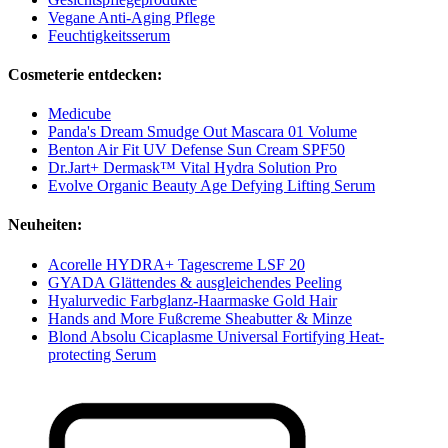
Vegane Anti-Aging Pflege
Feuchtigkeitsserum
Cosmeterie entdecken:
Medicube
Panda's Dream Smudge Out Mascara 01 Volume
Benton Air Fit UV Defense Sun Cream SPF50
Dr.Jart+ Dermask™ Vital Hydra Solution Pro
Evolve Organic Beauty Age Defying Lifting Serum
Neuheiten:
Acorelle HYDRA+ Tagescreme LSF 20
GYADA Glättendes & ausgleichendes Peeling
Hyalurvedic Farbglanz-Haarmaske Gold Hair
Hands and More Fußcreme Sheabutter & Minze
Blond Absolu Cicaplasme Universal Fortifying Heat-
protecting Serum