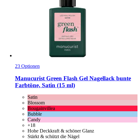
23 Optionen
Manucurist
Green Flash Gel Nagellack bunte
Farbtöne, Satin (15 ml)
Satin
Blossom
Bougainvillea
Bubble
Candy
+18
Hohe Deckkraft & schöner Glanz
Stärkt & schützt die Nägel