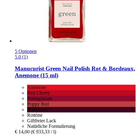
5 Optionen
5.0 (1)
Manucurist
Green Nail Polish Rot & Bordeaux,
Anemone (15 ml)
Anemone
Red Cherry
Pomegranate
Poppy Red
Hollyhock
Rottöne
Giftfreier Lack
Natürliche Formulierung
€ 14,00
(€ 933,33 / l)