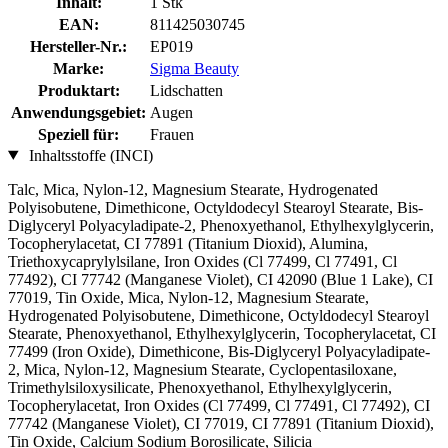
Inhalt:
1 Stk
EAN:
811425030745
Hersteller-Nr.:
EP019
Marke:
Sigma Beauty
Produktart:
Lidschatten
Anwendungsgebiet:
Augen
Speziell für:
Frauen
Inhaltsstoffe (INCI)
Talc, Mica, Nylon-12, Magnesium Stearate, Hydrogenated
Polyisobutene, Dimethicone, Octyldodecyl Stearoyl Stearate, Bis-
Diglyceryl Polyacyladipate-2, Phenoxyethanol, Ethylhexylglycerin,
Tocopherylacetat, CI 77891 (Titanium Dioxid), Alumina,
Triethoxycaprylylsilane, Iron Oxides (Cl 77499, Cl 77491, Cl
77492), CI 77742 (Manganese Violet), CI 42090 (Blue 1 Lake), CI
77019, Tin Oxide, Mica, Nylon-12, Magnesium Stearate,
Hydrogenated Polyisobutene, Dimethicone, Octyldodecyl Stearoyl
Stearate, Phenoxyethanol, Ethylhexylglycerin, Tocopherylacetat, CI
77499 (Iron Oxide), Dimethicone, Bis-Diglyceryl Polyacyladipate-
2, Mica, Nylon-12, Magnesium Stearate, Cyclopentasiloxane,
Trimethylsiloxysilicate, Phenoxyethanol, Ethylhexylglycerin,
Tocopherylacetat, Iron Oxides (Cl 77499, Cl 77491, Cl 77492), CI
77742 (Manganese Violet), CI 77019, CI 77891 (Titanium Dioxid),
Tin Oxide, Calcium Sodium Borosilicate, Silicia