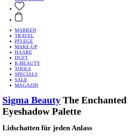
MARKEN
TRAVEL
PFLEGE
MAKE-UP
HAARE
DUFT
K-BEAUTY
TOOLS
SPECIALS
SALE
MAGAZIN
Sigma Beauty
The Enchanted
Eyeshadow Palette
Lidschatten für jeden Anlass