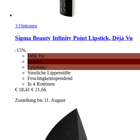
3 Optionen
Sigma Beauty
Infinity Point Lipstick, Déjà Vu
-15%
Déjà Vu
Ecstasy
Epiphany
Sinnliche Lippenstifte
Feuchtigkeitsspendend
In 4 Rottönen
€ 18,41
€ 21,66
Zustellung bis 11. August