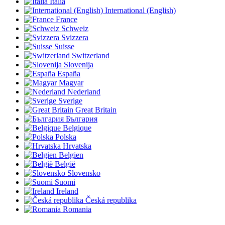
Italia
International (English)
France
Schweiz
Svizzera
Suisse
Switzerland
Slovenija
España
Magyar
Nederland
Sverige
Great Britain
България
Belgique
Polska
Hrvatska
Belgien
België
Slovensko
Suomi
Ireland
Česká republika
Romania