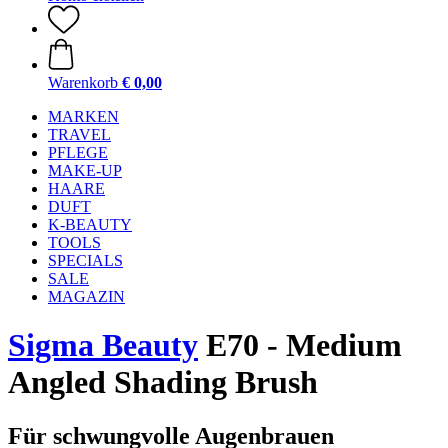
Warenkorb
€ 0,00
MARKEN
TRAVEL
PFLEGE
MAKE-UP
HAARE
DUFT
K-BEAUTY
TOOLS
SPECIALS
SALE
MAGAZIN
Sigma Beauty
E70 - Medium
Angled Shading Brush
Für schwungvolle Augenbrauen