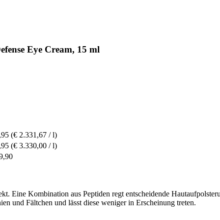
Defense Eye Cream, 15 ml
,95
(€ 2.331,67 / l)
,95
(€ 3.330,00 / l)
9,90
t. Eine Kombination aus Peptiden regt entscheidende Hautaufpolsterun
en und Fältchen und lässt diese weniger in Erscheinung treten.