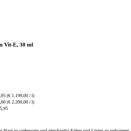
m Vit-E, 30 ml
,95
(€ 1.199,00 / l)
,00
(€ 2.200,00 / l)
5,95
der Haut zu verbessern und gleichzeitig Falten und Linien zu reduzieren.