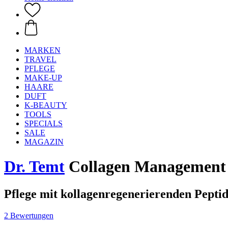
MARKEN
TRAVEL
PFLEGE
MAKE-UP
HAARE
DUFT
K-BEAUTY
TOOLS
SPECIALS
SALE
MAGAZIN
Dr. Temt
Collagen Management 
Pflege mit kollagenregenerierenden Pepti
2 Bewertungen