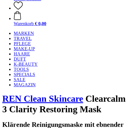
Warenkorb
€ 0,00
MARKEN
TRAVEL
PFLEGE
MAKE-UP
HAARE
DUFT
K-BEAUTY
TOOLS
SPECIALS
SALE
MAGAZIN
REN Clean Skincare
Clearcalm
3 Clarity Restoring Mask
Klärende Reinigungsmaske mit ebnender