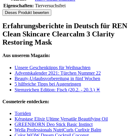
Eigenschaften:
Tierversuchsfrei
Dieses Produkt bewerten
Erfahrungsberichte in Deutsch für REN
Clean Skincare Clearcalm 3 Clarity
Restoring Mask
Aus unserem Magazin:
Unsere Geschenktipps für Weihnachten
Adventskalender 2021: Türchen Nummer 22
Beauty-Urlaubsvorbereitung in fünf Wochen
5 hilfreiche Tipps bei Augenringen
Sternzeichen Edition: Fisch (20.2. - 20.3.) ♓
Cosmeterie entdecken:
Torriden
Kérastase Elixir Ultime Versatile Beautifying Oil
GREENBORN Deo Stick Basic Instinct
Wella Professionals NutriCurls Curlixir Balm
Color WOW Dream Cocktail Coconut