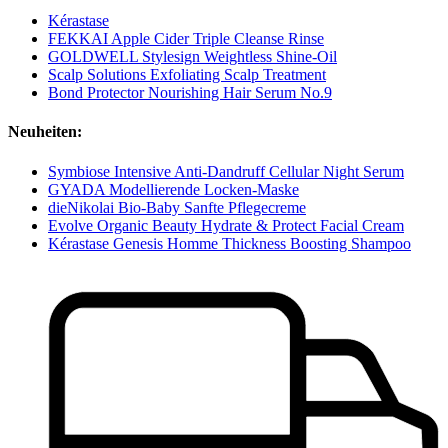
Kérastase
FEKKAI Apple Cider Triple Cleanse Rinse
GOLDWELL Stylesign Weightless Shine-Oil
Scalp Solutions Exfoliating Scalp Treatment
Bond Protector Nourishing Hair Serum No.9
Neuheiten:
Symbiose Intensive Anti-Dandruff Cellular Night Serum
GYADA Modellierende Locken-Maske
dieNikolai Bio-Baby Sanfte Pflegecreme
Evolve Organic Beauty Hydrate & Protect Facial Cream
Kérastase Genesis Homme Thickness Boosting Shampoo