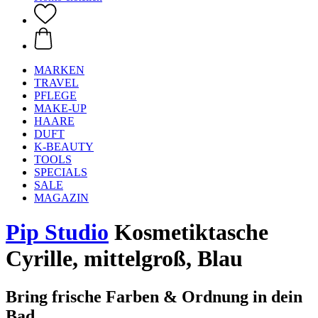
MARKEN
TRAVEL
PFLEGE
MAKE-UP
HAARE
DUFT
K-BEAUTY
TOOLS
SPECIALS
SALE
MAGAZIN
Pip Studio
Kosmetiktasche
Cyrille, mittelgroß, Blau
Bring frische Farben & Ordnung in dein
Bad