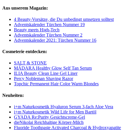
Aus unserem Magazin:
4 Beauty-Vorsätze, die Du unbedingt umsetzen solltest
Adventskalender Türchen Nummer 19
Beauty meets High-Tech
Adventskalender Türchen Nummer 2
Adventskalender 2021: Türchen Nummer 16
Cosmeterie entdecken:
SALT & STONE
MÁDARA Healthy Glow Self Tan Serum
ILIA Beauty Clean Line Gel Liner
Percy Nobleman Shaving Razor
Topchic Permanent Hair Color Warm Blondes
Neuheiten:
i+m Naturkosmetik Hyaluron Serum 3-fach Aloe Vera
i+m Naturkosmetik Wild Life for Men Bartöl
GYADA Re:Purity Gesichtscreme-Gel
dieNikolai Reichhaltige Körper-Milch
Fluoride Toothpaste Activated Charcoal & Hydroxyapatite