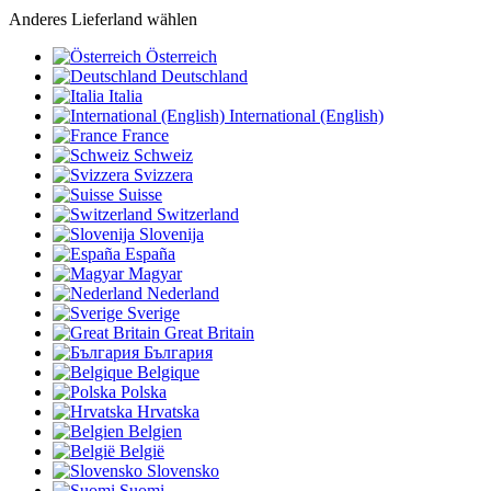
Anderes Lieferland wählen
Österreich
Deutschland
Italia
International (English)
France
Schweiz
Svizzera
Suisse
Switzerland
Slovenija
España
Magyar
Nederland
Sverige
Great Britain
България
Belgique
Polska
Hrvatska
Belgien
België
Slovensko
Suomi