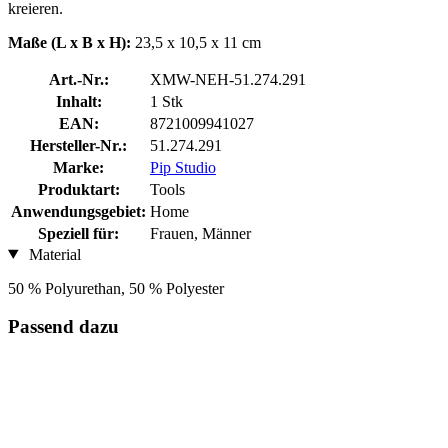
kreieren.
Maße (L x B x H):
23,5 x 10,5 x 11 cm
Art.-Nr.:
XMW-NEH-51.274.291
Inhalt:
1 Stk
EAN:
8721009941027
Hersteller-Nr.:
51.274.291
Marke:
Pip Studio
Produktart:
Tools
Anwendungsgebiet:
Home
Speziell für:
Frauen, Männer
Material
50 % Polyurethan, 50 % Polyester
Passend dazu