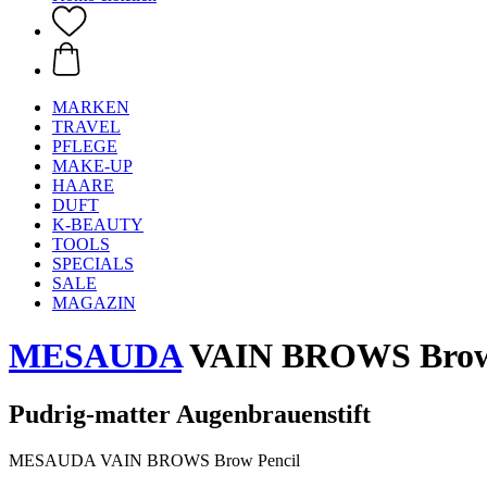
MARKEN
TRAVEL
PFLEGE
MAKE-UP
HAARE
DUFT
K-BEAUTY
TOOLS
SPECIALS
SALE
MAGAZIN
MESAUDA
VAIN BROWS Brow P
Pudrig-matter Augenbrauenstift
MESAUDA VAIN BROWS Brow Pencil