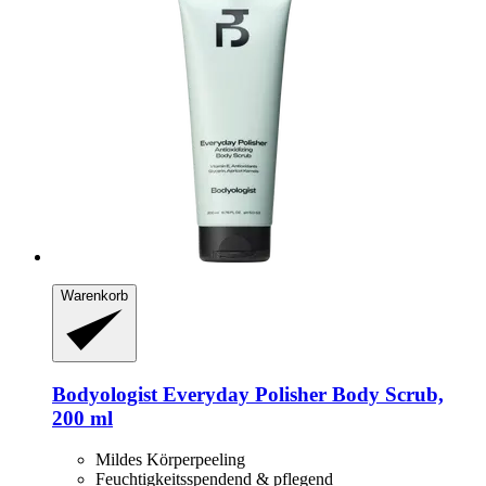
Warenkorb
Bodyologist
Everyday Polisher Body Scrub,
200 ml
Mildes Körperpeeling
Feuchtigkeitsspendend & pflegend