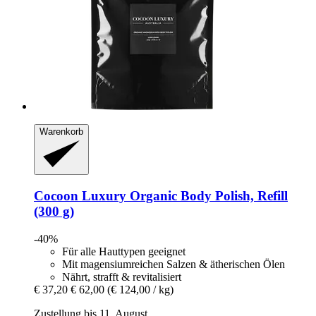
Warenkorb
Cocoon Luxury
Organic Body Polish, Refill
(300 g)
-40%
Für alle Hauttypen geeignet
Mit magensiumreichen Salzen & ätherischen Ölen
Nährt, strafft & revitalisiert
€ 37,20
€ 62,00
(€ 124,00 / kg)
Zustellung bis 11. August