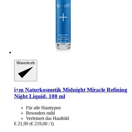
Warenkorb
i+m Naturkosmetik
Midnight Miracle Refining
Night Liquid, 100 ml
Für alle Hauttypen
Besonders mild
Verfeinert das Hautbild
€ 21,90
(€ 219,00 / l)