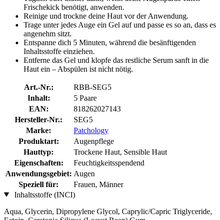
Frischekick benötigt, anwenden.
Reinige und trockne deine Haut vor der Anwendung.
Trage unter jedes Auge ein Gel auf und passe es so an, dass es
angenehm sitzt.
Entspanne dich 5 Minuten, während die besänftigenden
Inhaltsstoffe einziehen.
Entferne das Gel und klopfe das restliche Serum sanft in die
Haut ein – Abspülen ist nicht nötig.
Art.-Nr.:
RBB-SEG5
Inhalt:
5 Paare
EAN:
818262027143
Hersteller-Nr.:
SEG5
Marke:
Patchology
Produktart:
Augenpflege
Hauttyp:
Trockene Haut, Sensible Haut
Eigenschaften:
Feuchtigkeitsspendend
Anwendungsgebiet:
Augen
Speziell für:
Frauen, Männer
Inhaltsstoffe (INCI)
Aqua, Glycerin, Dipropylene Glycol, Caprylic/Capric Triglyceride,