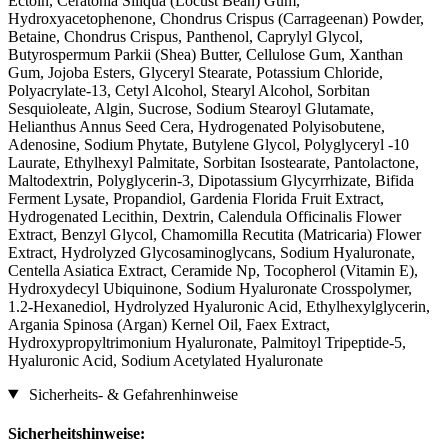
Ectoin, Ceratonia Siliqua (Locust Bean) Gum,
Hydroxyacetophenone, Chondrus Crispus (Carrageenan) Powder,
Betaine, Chondrus Crispus, Panthenol, Caprylyl Glycol,
Butyrospermum Parkii (Shea) Butter, Cellulose Gum, Xanthan
Gum, Jojoba Esters, Glyceryl Stearate, Potassium Chloride,
Polyacrylate-13, Cetyl Alcohol, Stearyl Alcohol, Sorbitan
Sesquioleate, Algin, Sucrose, Sodium Stearoyl Glutamate,
Helianthus Annus Seed Cera, Hydrogenated Polyisobutene,
Adenosine, Sodium Phytate, Butylene Glycol, Polyglyceryl -10
Laurate, Ethylhexyl Palmitate, Sorbitan Isostearate, Pantolactone,
Maltodextrin, Polyglycerin-3, Dipotassium Glycyrrhizate, Bifida
Ferment Lysate, Propandiol, Gardenia Florida Fruit Extract,
Hydrogenated Lecithin, Dextrin, Calendula Officinalis Flower
Extract, Benzyl Glycol, Chamomilla Recutita (Matricaria) Flower
Extract, Hydrolyzed Glycosaminoglycans, Sodium Hyaluronate,
Centella Asiatica Extract, Ceramide Np, Tocopherol (Vitamin E),
Hydroxydecyl Ubiquinone, Sodium Hyaluronate Crosspolymer,
1.2-Hexanediol, Hydrolyzed Hyaluronic Acid, Ethylhexylglycerin,
Argania Spinosa (Argan) Kernel Oil, Faex Extract,
Hydroxypropyltrimonium Hyaluronate, Palmitoyl Tripeptide-5,
Hyaluronic Acid, Sodium Acetylated Hyaluronate
Sicherheits- & Gefahrenhinweise
Sicherheitshinweise: