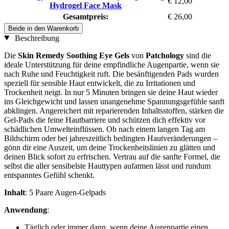
€ 12,00
Hydrogel Face Mask
Gesamtpreis:
€ 26,00
Beide in den Warenkorb
Beschreibung
Die
Skin Remedy Soothing Eye Gels
von
Patchology
sind die
ideale Unterstützung für deine empfindliche Augenpartie, wenn sie
nach Ruhe und Feuchtigkeit ruft. Die besänftigenden Pads wurden
speziell für sensible Haut entwickelt, die zu Irritationen und
Trockenheit neigt. In nur 5 Minuten bringen sie deine Haut wieder
ins Gleichgewicht und lassen unangenehme Spannungsgefühle sanft
abklingen. Angereichert mit reparierenden Inhaltsstoffen, stärken die
Gel-Pads die feine Hautbarriere und schützen dich effektiv vor
schädlichen Umwelteinflüssen. Ob nach einem langen Tag am
Bildschirm oder bei jahreszeitlich bedingten Hautveränderungen –
gönn dir eine Auszeit, um deine Trockenheitslinien zu glätten und
deinen Blick sofort zu erfrischen. Vertrau auf die sanfte Formel, die
selbst die aller sensibelste Hauttypen aufatmen lässt und rundum
entspanntes Gefühl schenkt.
Inhalt
: 5 Paare Augen-Gelpads
Anwendung
:
Täglich oder immer dann, wenn deine Augenpartie einen