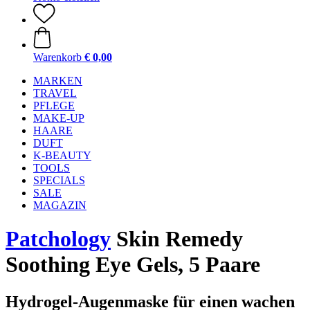
Warenkorb
€ 0,00
MARKEN
TRAVEL
PFLEGE
MAKE-UP
HAARE
DUFT
K-BEAUTY
TOOLS
SPECIALS
SALE
MAGAZIN
Patchology
Skin Remedy
Soothing Eye Gels, 5 Paare
Hydrogel-Augenmaske für einen wachen