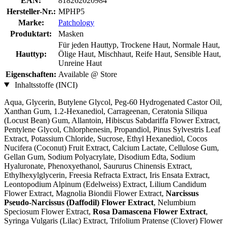
EAN:
818262020984
Hersteller-Nr.:
MPHP5
Marke:
Patchology
Produktart:
Masken
Für jeden Hauttyp, Trockene Haut, Normale Haut,
Hauttyp:
Ölige Haut, Mischhaut, Reife Haut, Sensible Haut,
Unreine Haut
Eigenschaften:
Available @ Store
Inhaltsstoffe (INCI)
Aqua, Glycerin, Butylene Glycol, Peg-60 Hydrogenated Castor Oil,
Xanthan Gum, 1.2-Hexanediol, Carrageenan, Ceratonia Siliqua
(Locust Bean) Gum, Allantoin, Hibiscus Sabdariffa Flower Extract,
Pentylene Glycol, Chlorphenesin, Propandiol, Pinus Sylvestris Leaf
Extract, Potassium Chloride, Sucrose, Ethyl Hexanediol, Cocos
Nucifera (Coconut) Fruit Extract, Calcium Lactate, Cellulose Gum,
Gellan Gum, Sodium Polyacrylate, Disodium Edta, Sodium
Hyaluronate, Phenoxyethanol, Saururus Chinensis Extract,
Ethylhexylglycerin, Freesia Refracta Extract, Iris Ensata Extract,
Leontopodium Alpinum (Edelweiss) Extract, Lilium Candidum
Flower Extract, Magnolia Biondii Flower Extract,
Narcissus
Pseudo-Narcissus (Daffodil) Flower Extract
, Nelumbium
Speciosum Flower Extract,
Rosa Damascena Flower Extract
,
Syringa Vulgaris (Lilac) Extract, Trifolium Pratense (Clover) Flower