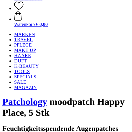
Warenkorb
€ 0,00
MARKEN
TRAVEL
PFLEGE
MAKE-UP
HAARE
DUFT
K-BEAUTY
TOOLS
SPECIALS
SALE
MAGAZIN
Patchology
moodpatch Happy
Place, 5 Stk
Feuchtigkeitsspendende Augenpatches