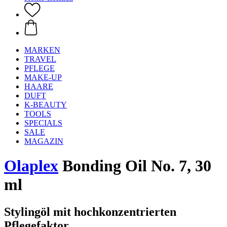
MARKEN
TRAVEL
PFLEGE
MAKE-UP
HAARE
DUFT
K-BEAUTY
TOOLS
SPECIALS
SALE
MAGAZIN
Olaplex
Bonding Oil No. 7, 30
ml
Stylingöl mit hochkonzentrierten
Pflegefaktor