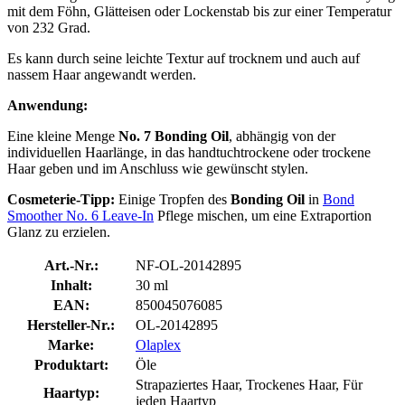
mit dem Föhn, Glätteisen oder Lockenstab bis zur einer Temperatur
von 232 Grad.
Es kann durch seine leichte Textur auf trocknem und auch auf
nassem Haar angewandt werden.
Anwendung:
Eine kleine Menge
No. 7 Bonding Oil
, abhängig von der
individuellen Haarlänge, in das handtuchtrockene oder trockene
Haar geben und im Anschluss wie gewünscht stylen.
Cosmeterie-Tipp:
Einige Tropfen des
Bonding Oil
in
Bond
Smoother No. 6 Leave-In
Pflege mischen, um eine Extraportion
Glanz zu erzielen.
Art.-Nr.:
NF-OL-20142895
Inhalt:
30 ml
EAN:
850045076085
Hersteller-Nr.:
OL-20142895
Marke:
Olaplex
Produktart:
Öle
Strapaziertes Haar, Trockenes Haar, Für
Haartyp:
jeden Haartyp