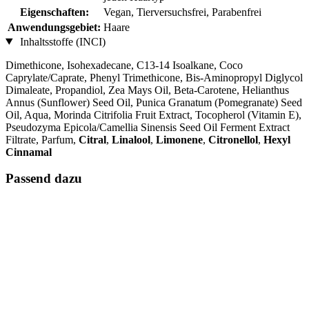
Eigenschaften:
Vegan, Tierversuchsfrei, Parabenfrei
Anwendungsgebiet:
Haare
Inhaltsstoffe (INCI)
Dimethicone, Isohexadecane, C13-14 Isoalkane, Coco
Caprylate/Caprate, Phenyl Trimethicone, Bis-Aminopropyl Diglycol
Dimaleate, Propandiol, Zea Mays Oil, Beta-Carotene, Helianthus
Annus (Sunflower) Seed Oil, Punica Granatum (Pomegranate) Seed
Oil, Aqua, Morinda Citrifolia Fruit Extract, Tocopherol (Vitamin E),
Pseudozyma Epicola/Camellia Sinensis Seed Oil Ferment Extract
Filtrate, Parfum,
Citral
,
Linalool
,
Limonene
,
Citronellol
,
Hexyl
Cinnamal
Passend dazu