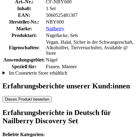
Art.-Nr.:
CF-NBY600
Inhalt:
1 Set
EAN:
5060525481307
Hersteller-Nr.:
NBY600
Marke:
Nailberry
Produktart:
Nagellacke, Sets
Vegan, Halal, Sicher in der Schwangerschaft,
Eigenschaften:
Alkoholfrei, Tierversuchsfrei, Available @
Store
Anwendungsgebiet:
Nägel
Speziell für:
Frauen, Männer
Im Cosmeterie Store erhältlich
Erfahrungsberichte unserer Kund:innen
Dieses Produkt bewerten
Erfahrungsberichte in Deutsch für
Nailberry Discovery Set
Beliebte Kategorien: