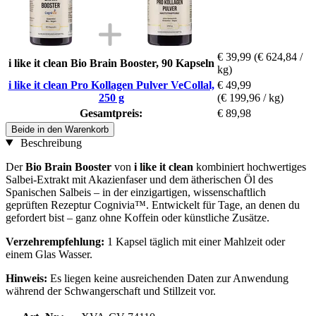
€ 39,99
(€ 624,84 /
i like it clean Bio Brain Booster, 90 Kapseln
kg)
i like it clean Pro Kollagen Pulver VeCollal,
€ 49,99
250 g
(€ 199,96 / kg)
Gesamtpreis:
€ 89,98
Beide in den Warenkorb
Beschreibung
Der
Bio Brain Booster
von
i like it clean
kombiniert hochwertiges
Salbei-Extrakt mit Akazienfaser und dem ätherischen Öl des
Spanischen Salbeis – in der einzigartigen, wissenschaftlich
geprüften Rezeptur Cognivia™. Entwickelt für Tage, an denen du
gefordert bist – ganz ohne Koffein oder künstliche Zusätze.
Verzehrempfehlung:
1 Kapsel täglich mit einer Mahlzeit oder
einem Glas Wasser.
Hinweis:
Es liegen keine ausreichenden Daten zur Anwendung
während der Schwangerschaft und Stillzeit vor.