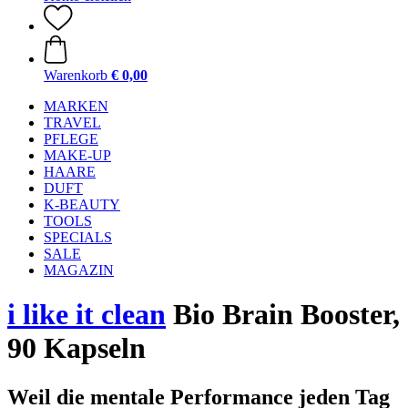
Warenkorb
€ 0,00
MARKEN
TRAVEL
PFLEGE
MAKE-UP
HAARE
DUFT
K-BEAUTY
TOOLS
SPECIALS
SALE
MAGAZIN
i like it clean
Bio Brain Booster,
90 Kapseln
Weil die mentale Performance jeden Tag