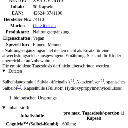
Art.-Nr.:
XVA-CV-74110
Inhalt:
90 Kapseln
EAN:
4262443741100
Hersteller-Nr.:
74110
Marke:
i like it clean
Produktart:
Nahrungsergänzung
Eigenschaften:
Vegan
Speziell für:
Frauen, Männer
i
Nahrungsergänzungsmittel dienen nicht als Ersatz für eine
abwechslungsreiche ausgewogene Ernährung. Sie sind für Kinder
unerreichbar aufzubewahren.
Die empfohlene Tagesdosis darf nicht überschritten werden.
Zutaten
[1]
[1]
Salbeiblattextrakt ( Salvia officinalis )
, Akazienfaser
, spanisches
[1]
Salbeiöl
, Kapselhülle (Füllstoff, Hydroxypropylmethylcellulose)
biologischen Ursprungs
Inhaltsstoffe
pro max. Tagesdosis/-portion (1
Inhaltsstoffe
Kapsel)
Cognivia™ (Salbei-Kombi)
600 mg