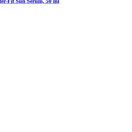
er-​Fit Sun Serum, 50 ml