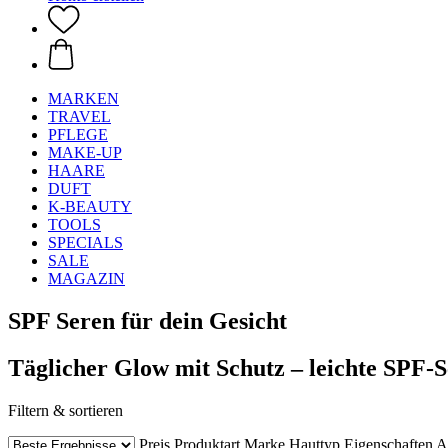
MARKEN
TRAVEL
PFLEGE
MAKE-UP
HAARE
DUFT
K-BEAUTY
TOOLS
SPECIALS
SALE
MAGAZIN
SPF Seren für dein Gesicht
Täglicher Glow mit Schutz – leichte SPF-S
Filtern & sortieren
Preis
Produktart
Marke
Hauttyp
Eigenschaften
A