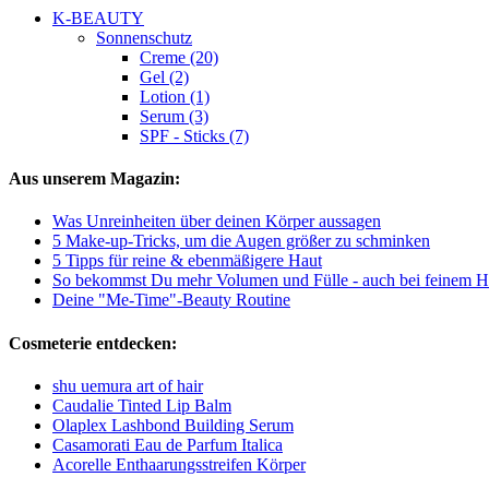
K-BEAUTY
Sonnenschutz
Creme (20)
Gel (2)
Lotion (1)
Serum (3)
SPF - Sticks (7)
Aus unserem Magazin:
Was Unreinheiten über deinen Körper aussagen
5 Make-up-Tricks, um die Augen größer zu schminken
5 Tipps für reine & ebenmäßigere Haut
So bekommst Du mehr Volumen und Fülle - auch bei feinem H
Deine "Me-Time"-Beauty Routine
Cosmeterie entdecken:
shu uemura art of hair
Caudalie Tinted Lip Balm
Olaplex Lashbond Building Serum
Casamorati Eau de Parfum Italica
Acorelle Enthaarungsstreifen Körper