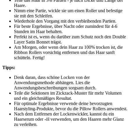
Teile das Haar in 3-8 Partien - je nach Dicke und Länge der
Haare.
Nimm eine Partie, wickle sie um einen Roller und befestige
sie mit den Schleifen.
Wiederhole den Vorgang mit den verbleibenden Partien.
Für beste Ergebnisse, über Nacht oder zumindest für 4-6
Stunden im Haar behalten.
Perfekt ist es, wenn du darüber zum Schutz noch den Double
Layer Satin Bonnet trägst.
Am Morgen, oder wenn dein Haar zu 100% trocken ist, die
Ribbon Rollers vorsichtig entfernen und das Haar sanft
schütteln. Fertig!
Tipps:
Denk daran, dass schöne Locken von der
Anwendungsmethode abhängen. Lies die
Anwendungsbeschreibungen sorgsam durch.
Teile die Sektionen im Zickzack-Muster für mehr Volumen
und ein gleichmäßiges Resultat.
Für optimale Ergebnisse verwende deine bevorzugten
Haarstyling-Produkte, bevor du die Pillow Rollers anwendest.
Nach dem Entfernen der Lockenwickler, kannst du ein
Haarserum oder -öl verwenden, um den Haaren mehr Glanz
zu verleihen.