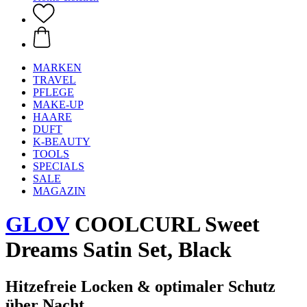
MARKEN
TRAVEL
PFLEGE
MAKE-UP
HAARE
DUFT
K-BEAUTY
TOOLS
SPECIALS
SALE
MAGAZIN
GLOV
COOLCURL Sweet
Dreams Satin Set, Black
Hitzefreie Locken & optimaler Schutz
über Nacht