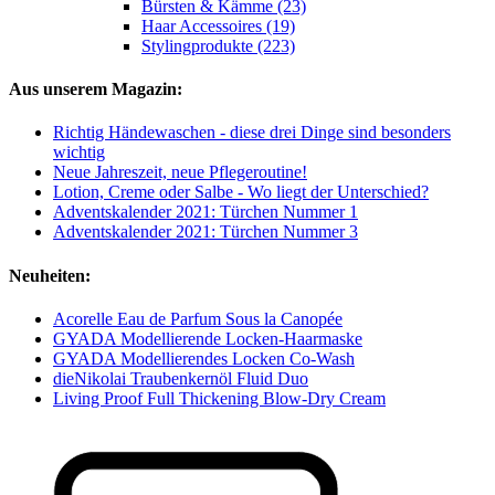
Bürsten & Kämme (23)
Haar Accessoires (19)
Stylingprodukte (223)
Aus unserem Magazin:
Richtig Händewaschen - diese drei Dinge sind besonders
wichtig
Neue Jahreszeit, neue Pflegeroutine!
Lotion, Creme oder Salbe - Wo liegt der Unterschied?
Adventskalender 2021: Türchen Nummer 1
Adventskalender 2021: Türchen Nummer 3
Neuheiten:
Acorelle Eau de Parfum Sous la Canopée
GYADA Modellierende Locken-Haarmaske
GYADA Modellierendes Locken Co-Wash
dieNikolai Traubenkernöl Fluid Duo
Living Proof Full Thickening Blow-Dry Cream