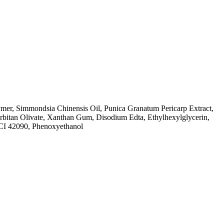
mer, Simmondsia Chinensis Oil, Punica Granatum Pericarp Extract,
Sorbitan Olivate, Xanthan Gum, Disodium Edta, Ethylhexylglycerin,
 CI 42090, Phenoxyethanol