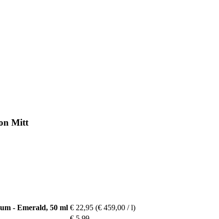
on Mitt
rum - Emerald, 50 ml
€ 22,95
(€ 459,00 / l)
€ 5,99