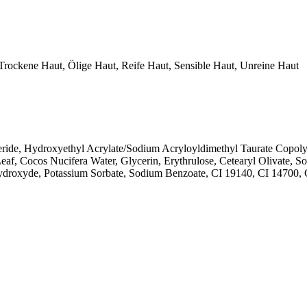
Trockene Haut, Ölige Haut, Reife Haut, Sensible Haut, Unreine Haut
eride, Hydroxyethyl Acrylate/Sodium Acryloyldimethyl Taurate Copoly
eaf, Cocos Nucifera Water, Glycerin, Erythrulose, Cetearyl Olivate, 
 Hydroxyde, Potassium Sorbate, Sodium Benzoate, CI 19140, CI 14700,