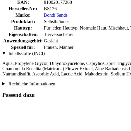
EAN:
810020177268
Hersteller-Nr.:
BS126
Marke:
Bondi Sands
Produktart:
Selbstbräuner
Hauttyp:
Für jeden Hauttyp, Normale Haut, Mischhaut, 
Eigenschaften:
Tierversuchsfrei
Anwendungsgebiet:
Gesicht
Speziell für:
Frauen, Männer
Inhaltsstoffe (INCI)
Aqua, Propylene Glycol, Dihydroxyacetone, Caprylic/Capric Triglyc
Chamomilla Recutita (Matricaria) Flower Extract, Aloe Barbadensis L
Natriumdisulfit, Ascorbic Acid, Lactic Acid, Maltodextrin, Sodium
Rechtliche Informationen
Passend dazu