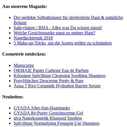
Aus unserem Magazin:
Der perfekte Selbstbräuner für streifenfreie Haut & natürliche
Bräune
Salicylsäure / BHA - Alles was Du wissen musst!
Welche Gesichtsmaske passt zu meiner Haut?
Nagellacktrends 2018
5 Make-up-Tricks, um die Augen größer zu schminken
Cosmeterie entdecken:
Manucurist
ORMAIE Papier Carbone Eau de Parfum
Kérastase Spécifique Cleansing Soothing Shampoo
PonyHütchen Deocreme Pretty & Pure
Anua 7 Rice Ceramide Hydrating Barrier Serum
Neuheiten:
GYADA After-Sun-Haarmaske
GYADA Re:Purity Gesichtscreme-Gel
alva Naturkosmetik Rhassoul Spotless
Spécifique Normalizing Frequent Use Shampoo