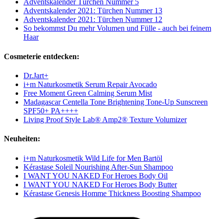
Adventskalender Türchen Nummer 5
Adventskalender 2021: Türchen Nummer 13
Adventskalender 2021: Türchen Nummer 12
So bekommst Du mehr Volumen und Fülle - auch bei feinem
Haar
Cosmeterie entdecken:
Dr.Jart+
i+m Naturkosmetik Serum Repair Avocado
Free Moment Green Calming Serum Mist
Madagascar Centella Tone Brightening Tone-Up Sunscreen
SPF50+ PA++++
Living Proof Style Lab® Amp2® Texture Volumizer
Neuheiten:
i+m Naturkosmetik Wild Life for Men Bartöl
Kérastase Soleil Nourishing After-Sun Shampoo
I WANT YOU NAKED For Heroes Body Oil
I WANT YOU NAKED For Heroes Body Butter
Kérastase Genesis Homme Thickness Boosting Shampoo