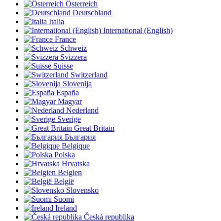
Österreich
Deutschland
Italia
International (English)
France
Schweiz
Svizzera
Suisse
Switzerland
Slovenija
España
Magyar
Nederland
Sverige
Great Britain
България
Belgique
Polska
Hrvatska
Belgien
België
Slovensko
Suomi
Ireland
Česká republika