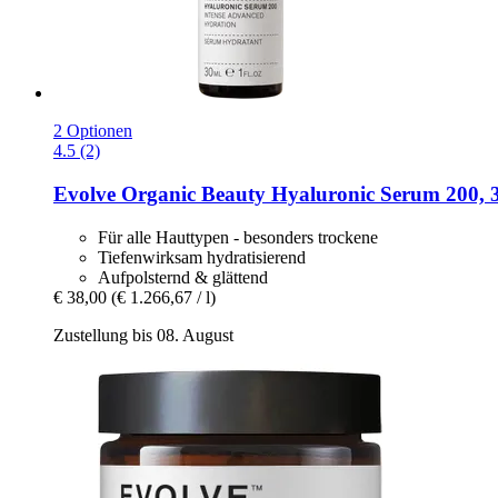
2 Optionen
4.5 (2)
Evolve Organic Beauty
Hyaluronic Serum 200, 
Für alle Hauttypen - besonders trockene
Tiefenwirksam hydratisierend
Aufpolsternd & glättend
€ 38,00
(€ 1.266,67 / l)
Zustellung bis 08. August