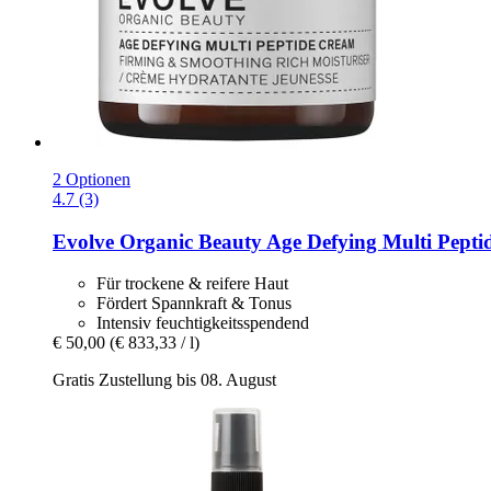
2 Optionen
4.7 (3)
Evolve Organic Beauty
Age Defying Multi Pepti
Für trockene & reifere Haut
Fördert Spannkraft & Tonus
Intensiv feuchtigkeitsspendend
€ 50,00
(€ 833,33 / l)
Gratis Zustellung bis 08. August