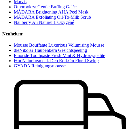
Marvis
Omorovicza Gentle Buffing Gelée
MÁDARA Brightening AHA Peel Mask
MÁDARA Exfoliating Oil-To-Milk Scrub
Nailberry Au Naturel L'Oxygéné
Neuheiten:
Mousse Bouffante Luxurious Volumising Mousse
dieNikolai Traubenkern Gesichtspeeling
Fluoride Toothpaste Fresh Mint & Hydroxyapatite
i+m Naturkosmetik Deo Roll-On Floral Swing
GYADA Reinigungsmousse