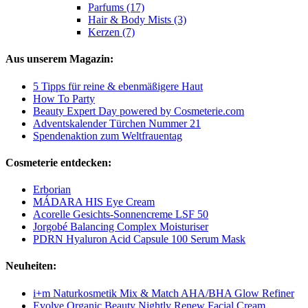
Parfums (17)
Hair & Body Mists (3)
Kerzen (7)
Aus unserem Magazin:
5 Tipps für reine & ebenmäßigere Haut
How To Party
Beauty Expert Day powered by Cosmeterie.com
Adventskalender Türchen Nummer 21
Spendenaktion zum Weltfrauentag
Cosmeterie entdecken:
Erborian
MÁDARA HIS Eye Cream
Acorelle Gesichts-Sonnencreme LSF 50
Jorgobé Balancing Complex Moisturiser
PDRN Hyaluron Acid Capsule 100 Serum Mask
Neuheiten:
i+m Naturkosmetik Mix & Match AHA/BHA Glow Refiner
Evolve Organic Beauty Nightly Renew Facial Cream