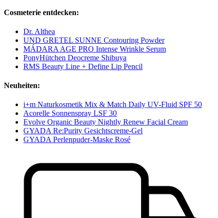
Cosmeterie entdecken:
Dr. Althea
UND GRETEL SUNNE Contouring Powder
MÁDARA AGE PRO Intense Wrinkle Serum
PonyHütchen Deocreme Shibuya
RMS Beauty Line + Define Lip Pencil
Neuheiten:
i+m Naturkosmetik Mix & Match Daily UV-Fluid SPF 50
Acorelle Sonnenspray LSF 30
Evolve Organic Beauty Nightly Renew Facial Cream
GYADA Re:Purity Gesichtscreme-Gel
GYADA Perlenpuder-Maske Rosé