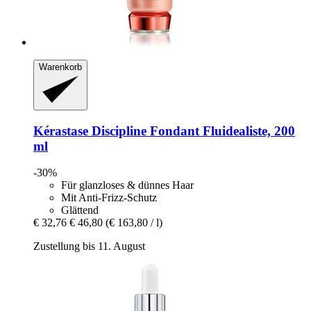
Warenkorb
Kérastase
Discipline Fondant Fluidealiste, 200
ml
-30%
Für glanzloses & dünnes Haar
Mit Anti-Frizz-Schutz
Glättend
€ 32,76
€ 46,80
(€ 163,80 / l)
Zustellung bis 11. August