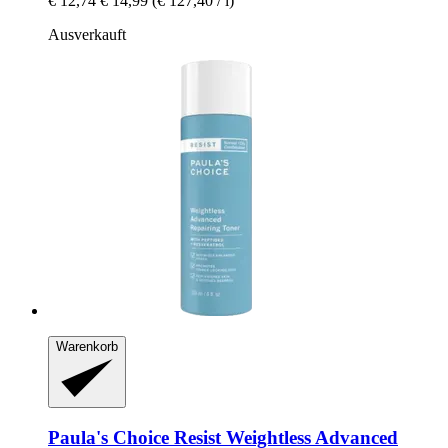
€ 12,74
€ 14,99
(€ 127,40 / l)
Ausverkauft
Warenkorb
Paula's Choice
Resist Weightless Advanced