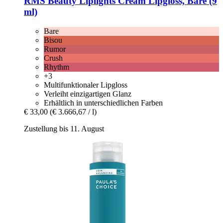
RMS Beauty
Liplights Cream Lipgloss, Bare (9
ml)
Bare
Bisou
Rumor
Crush
Rhythm
+3
Multifunktionaler Lipgloss
Verleiht einzigartigen Glanz
Erhältlich in unterschiedlichen Farben
€ 33,00
(€ 3.666,67 / l)
Zustellung bis 11. August