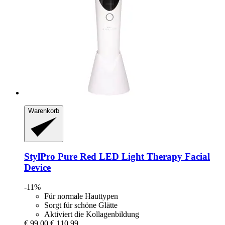
Warenkorb
StylPro
Pure Red LED Light Therapy Facial
Device
-11%
Für normale Hauttypen
Sorgt für schöne Glätte
Aktiviert die Kollagenbildung
€ 99,00
€ 110,99