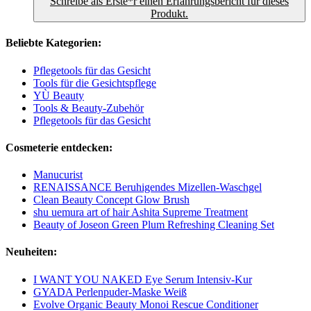
Schreibe als Erste*r einen Erfahrungsbericht für dieses
Produkt.
Beliebte Kategorien:
Pflegetools für das Gesicht
Tools für die Gesichtspflege
YÙ Beauty
Tools & Beauty-Zubehör
Pflegetools für das Gesicht
Cosmeterie entdecken:
Manucurist
RENAISSANCE Beruhigendes Mizellen-Waschgel
Clean Beauty Concept Glow Brush
shu uemura art of hair Ashita Supreme Treatment
Beauty of Joseon Green Plum Refreshing Cleaning Set
Neuheiten:
I WANT YOU NAKED Eye Serum Intensiv-Kur
GYADA Perlenpuder-Maske Weiß
Evolve Organic Beauty Monoi Rescue Conditioner