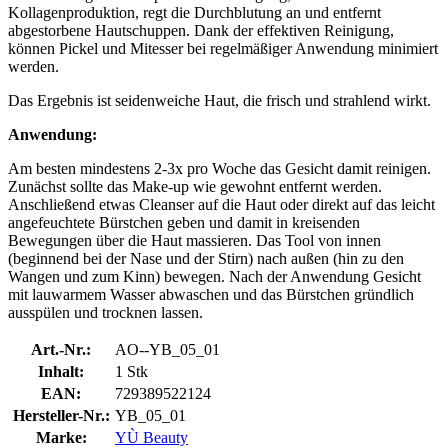
Kollagenproduktion, regt die Durchblutung an und entfernt
abgestorbene Hautschuppen. Dank der effektiven Reinigung,
können Pickel und Mitesser bei regelmäßiger Anwendung minimiert
werden.
Das Ergebnis ist seidenweiche Haut, die frisch und strahlend wirkt.
Anwendung:
Am besten mindestens 2-3x pro Woche das Gesicht damit reinigen.
Zunächst sollte das Make-up wie gewohnt entfernt werden.
Anschließend etwas Cleanser auf die Haut oder direkt auf das leicht
angefeuchtete Bürstchen geben und damit in kreisenden
Bewegungen über die Haut massieren. Das Tool von innen
(beginnend bei der Nase und der Stirn) nach außen (hin zu den
Wangen und zum Kinn) bewegen. Nach der Anwendung Gesicht
mit lauwarmem Wasser abwaschen und das Bürstchen gründlich
ausspülen und trocknen lassen.
Art.-Nr.:
AO--YB_05_01
Inhalt:
1 Stk
EAN:
729389522124
Hersteller-Nr.:
YB_05_01
Marke:
YÙ Beauty