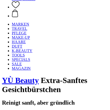
MARKEN
TRAVEL
PFLEGE
MAKE-UP
HAARE
DUFT
K-BEAUTY
TOOLS
SPECIALS
SALE
MAGAZIN
YÙ Beauty
Extra-Sanftes
Gesichtbürstchen
Reinigt sanft, aber gründlich