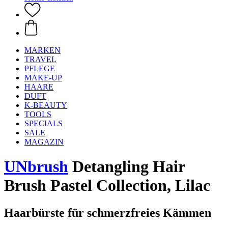
MARKEN
TRAVEL
PFLEGE
MAKE-UP
HAARE
DUFT
K-BEAUTY
TOOLS
SPECIALS
SALE
MAGAZIN
UNbrush
Detangling Hair
Brush Pastel Collection, Lilac
Haarbürste für schmerzfreies Kämmen