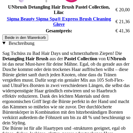
UNbrush Detangling Hair Brush Pastel Collection,
€ 20,00
Lilac
Sigma Beauty Sigma Spa® Express Brush Cleaning
€ 21,36
Glove
Gesamtpreis:
€ 41,36
Beide in den Warenkorb
Beschreibung
Sag Tschüss zu Bad Hair Days und schmerzhaftem Ziepen! Die
Detangling Hair Brush
aus der
Pastel Collection
von
UNbrush
ist das neue Must-have für deine Mähne. Egal, ob du gerade aus der
Dusche kommst oder dein trockenes Haar auffrischen willst – diese
Bürste gleitet sanft durch jeden Knoten, ohne dass du Tränen
vergießen musst. Dafür sorgt ein genialer Mix aus 105 Soft-Flex-
und UltraFlex-Borsten in zwei verschiedenen Längen, die selbst das
widerspenstigste Haar gründlich entwirren und so Haarbruch
effektiv reduzieren. Dank des leichten Materials und dem
ergonomischen Griff liegt die Bürste perfekt in der Hand und macht
das Kämmen so mühelos wie nie zuvor. Der durchlöcherte
Bürstenkörper in Kombination mit den hitzebeständigen Borsten
verkürzt außerdem die Föhnzeit um bis zu 48 % und beschleunigt so
dein Styling.
Die Bürste ist für alle Haartypen und -strukturen geeignet, egal ob