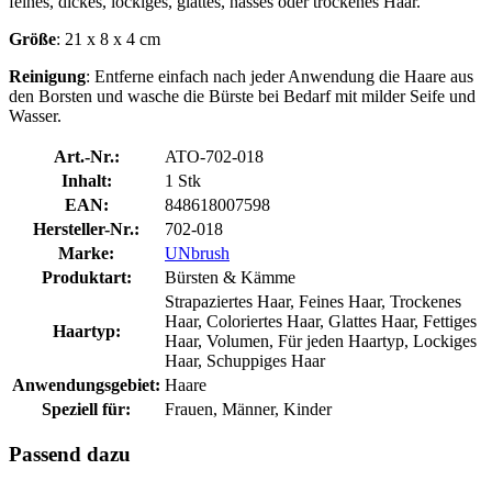
feines, dickes, lockiges, glattes, nasses oder trockenes Haar.
Größe
: 21 x 8 x 4 cm
Reinigung
: Entferne einfach nach jeder Anwendung die Haare aus
den Borsten und wasche die Bürste bei Bedarf mit milder Seife und
Wasser.
Art.-Nr.:
ATO-702-018
Inhalt:
1 Stk
EAN:
848618007598
Hersteller-Nr.:
702-018
Marke:
UNbrush
Produktart:
Bürsten & Kämme
Strapaziertes Haar, Feines Haar, Trockenes
Haar, Coloriertes Haar, Glattes Haar, Fettiges
Haartyp:
Haar, Volumen, Für jeden Haartyp, Lockiges
Haar, Schuppiges Haar
Anwendungsgebiet:
Haare
Speziell für:
Frauen, Männer, Kinder
Passend dazu