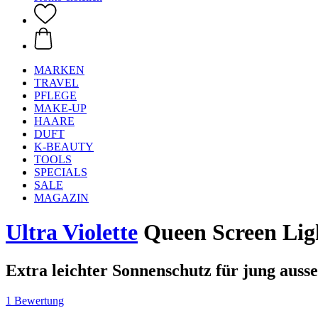
MARKEN
TRAVEL
PFLEGE
MAKE-UP
HAARE
DUFT
K-BEAUTY
TOOLS
SPECIALS
SALE
MAGAZIN
Ultra Violette
Queen Screen Lig
Extra leichter Sonnenschutz für jung auss
1 Bewertung