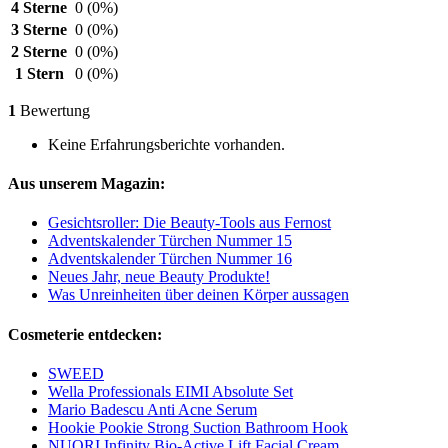
4 Sterne
0
(0%)
3 Sterne
0
(0%)
2 Sterne
0
(0%)
1 Stern
0
(0%)
1
Bewertung
Keine Erfahrungsberichte vorhanden.
Aus unserem Magazin:
Gesichtsroller: Die Beauty-Tools aus Fernost
Adventskalender Türchen Nummer 15
Adventskalender Türchen Nummer 16
Neues Jahr, neue Beauty Produkte!
Was Unreinheiten über deinen Körper aussagen
Cosmeterie entdecken:
SWEED
Wella Professionals EIMI Absolute Set
Mario Badescu Anti Acne Serum
Hookie Pookie Strong Suction Bathroom Hook
NUORI Infinity Bio-Active Lift Facial Cream