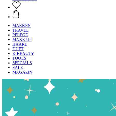
MARKEN
TRAVEL
PFLEGE
MAKE-UP
HAARE
DUFT
K-BEAUTY
TOOLS
SPECIALS
SALE
MAGAZIN