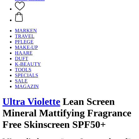
MARKEN
TRAVEL
PFLEGE
MAKE-UP
HAARE
DUFT
K-BEAUTY
TOOLS
SPECIALS
SALE
MAGAZIN
Ultra Violette
Lean Screen
Mineral Mattifying Fragrance
Free Skinscreen SPF50+