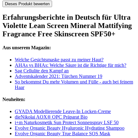
Dieses Produkt bewerten
Erfahrungsberichte in Deutsch für Ultra
Violette Lean Screen Mineral Mattifying
Fragrance Free Skinscreen SPF50+
Aus unserem Magazin:
Welche Gesichtsmaske passt zu meiner Haut?
AHAs vs BHAs: Welche Säure ist die Richtige für mich?
Sag Cellulite den Kampf an
Adventskalender 2021: Türchen Nummer 19
So bekommst Du mehr Volumen und Fülle - auch bei feinem
Haar
Neuheiten:
GYADA Modellierende Leave-In Locken-Creme
dieNikolai AOX® OPC Präparat Bio
i+m Naturkosmetik Sun Protect Sonnenspray LSF 50
Evolve Organic Beauty Hyaluronic Hydrating Shampoo
Evolve Organic Beauty True Balance SOS Mask