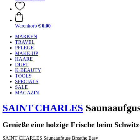
Warenkorb
€ 0,00
MARKEN
TRAVEL
PFLEGE
MAKE-UP
HAARE
DUFT
K-BEAUTY
TOOLS
SPECIALS
SALE
MAGAZIN
SAINT CHARLES
Saunaaufguss
Genieße eine holzige Frische beim Schwit
SAINT CHARLES Saunaaufguss Breathe Easy