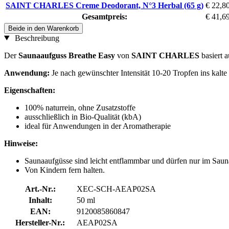
SAINT CHARLES Creme Deodorant, N°3 Herbal (65 g)
€ 22,8
Gesamtpreis:
€ 41,6
Beide in den Warenkorb
Beschreibung
Der
Saunaaufguss Breathe Easy
von
SAINT CHARLES
basiert 
Anwendung:
Je nach gewünschter Intensität 10-20 Tropfen ins kalt
Eigenschaften:
100% naturrein, ohne Zusatzstoffe
ausschließlich in Bio-Qualität (kbA)
ideal für Anwendungen in der Aromatherapie
Hinweise:
Saunaaufgüsse sind leicht entflammbar und dürfen nur im Sau
Von Kindern fern halten.
Art.-Nr.:
XEC-SCH-AEAP02SA
Inhalt:
50 ml
EAN:
9120085860847
Hersteller-Nr.:
AEAP02SA