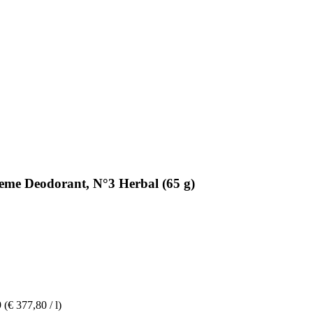
e Deodorant, N°3 Herbal (65 g)
9
(€ 377,80 / l)