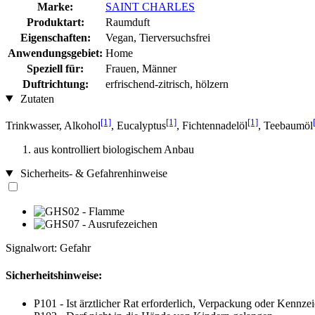
Marke:
SAINT CHARLES
Produktart:
Raumduft
Eigenschaften:
Vegan, Tierversuchsfrei
Anwendungsgebiet:
Home
Speziell für:
Frauen, Männer
Duftrichtung:
erfrischend-zitrisch, hölzern
Zutaten
[1]
[1]
[1]
Trinkwasser, Alkohol
, Eucalyptus
, Fichtennadelöl
, Teebaumöl
aus kontrolliert biologischem Anbau
Sicherheits- & Gefahrenhinweise
Signalwort: Gefahr
Sicherheitshinweise:
P101 - Ist ärztlicher Rat erforderlich, Verpackung oder Kennzei