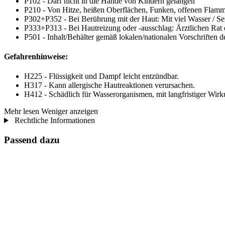
P102 - Darf nicht in die Hände von Kindern gelangen
P210 - Von Hitze, heißen Oberflächen, Funken, offenen Flamm
P302+P352 - Bei Berührung mit der Haut: Mit viel Wasser / Se
P333+P313 - Bei Hautreizung oder -ausschlag: Ärztlichen Rat e
P501 - Inhalt/Behälter gemäß lokalen/nationalen Vorschriften 
Gefahrenhinweise:
H225 - Flüssigkeit und Dampf leicht entzündbar.
H317 - Kann allergische Hautreaktionen verursachen.
H412 - Schädlich für Wasserorganismen, mit langfristiger Wirk
Mehr lesen
Weniger anzeigen
Rechtliche Informationen
Passend dazu