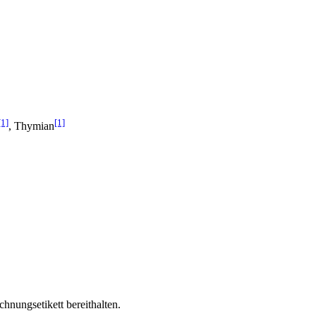
[1]
[1]
, Thymian
chnungsetikett bereithalten.