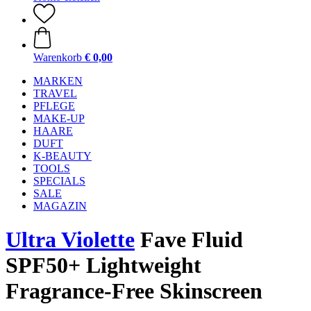
Warenkorb
€ 0,00
MARKEN
TRAVEL
PFLEGE
MAKE-UP
HAARE
DUFT
K-BEAUTY
TOOLS
SPECIALS
SALE
MAGAZIN
Ultra Violette
Fave Fluid
SPF50+ Lightweight
Fragrance-Free Skinscreen