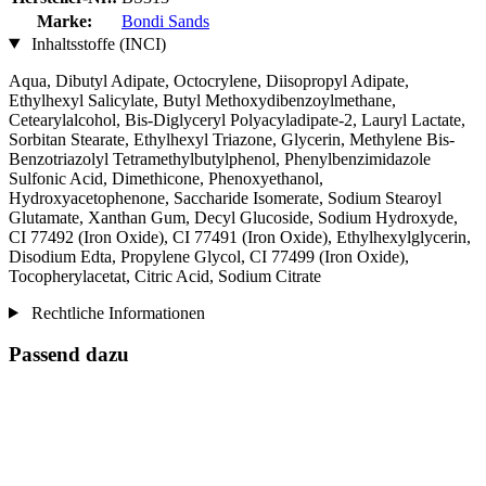
Marke:
Bondi Sands
Inhaltsstoffe (INCI)
Aqua, Dibutyl Adipate, Octocrylene, Diisopropyl Adipate,
Ethylhexyl Salicylate, Butyl Methoxydibenzoylmethane,
Cetearylalcohol, Bis-Diglyceryl Polyacyladipate-2, Lauryl Lactate,
Sorbitan Stearate, Ethylhexyl Triazone, Glycerin, Methylene Bis-
Benzotriazolyl Tetramethylbutylphenol, Phenylbenzimidazole
Sulfonic Acid, Dimethicone, Phenoxyethanol,
Hydroxyacetophenone, Saccharide Isomerate, Sodium Stearoyl
Glutamate, Xanthan Gum, Decyl Glucoside, Sodium Hydroxyde,
CI 77492 (Iron Oxide), CI 77491 (Iron Oxide), Ethylhexylglycerin,
Disodium Edta, Propylene Glycol, CI 77499 (Iron Oxide),
Tocopherylacetat, Citric Acid, Sodium Citrate
Rechtliche Informationen
Passend dazu