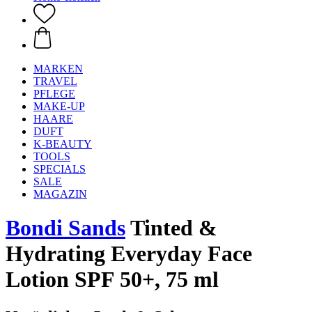
MARKEN
TRAVEL
PFLEGE
MAKE-UP
HAARE
DUFT
K-BEAUTY
TOOLS
SPECIALS
SALE
MAGAZIN
Bondi Sands
Tinted &
Hydrating Everyday Face
Lotion SPF 50+, 75 ml