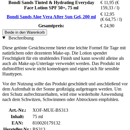
Bondi Sands Tinted & Hydrating Everyday
€ 11,95
(€
Face Lotion SPF 50+, 75 ml
159,33 / l)
€ 12,95
Bondi Sands Aloe Vera After Sun Gel, 200 ml
(€ 64,75 / l)
Gesamtpreis:
€ 24,90
Beide in den Warenkorb
Beschreibung
Diese getönte Gesichtscreme bietet eine leichte Formel für Tage mit
natürlichem oder dezentem Make-up. Die Lotion spendet
Feuchtigkeit für ein strahlendes Finish und kann sowohl alleine als
auch als Make-up-Unterlage verwendet werden. Das Produkt ist
duftstofffrei sowie nicht komedogen und eignet sich für sensible
Hauttypen.
Vor der Nutzung sollte das Produkt geschüttelt und anschließend vor
dem Aufenthalt in der Sonne großzügig aufgetragen werden. Um
den Schutz aufrechtzuerhalten, wird eine wiederholte Anwendung
nach dem Schwitzen, Schwimmen oder Abtrocknen empfohlen.
Art.-Nr.:
XOF-MUE-BS313
Inhalt:
75 ml
EAN:
810020179132
Hersteller-Nr.:
BS313